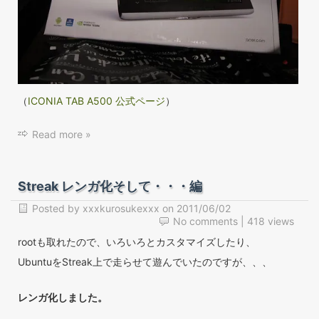
（
ICONIA TAB A500 公式ページ
）
Read more »
Streak レンガ化そして・・・編
Posted by
xxxkurosukexxx
on
2011/06/02
No comments
| 418 views
rootも取れたので、いろいろとカスタマイズしたり、
UbuntuをStreak上で走らせて遊んでいたのですが、、、
レンガ化しました。