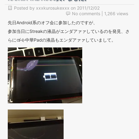
Posted by
xxxkurosukexxx
on
2011/12/02
No comments
| 1,266 views
先日Android系のオフ会に参加したのですが、
参加当日にStreakの液晶がエンダアァァしているのを発見、さ
らに
ゴミ
中華Padの液晶もエンダアァァしていまして。