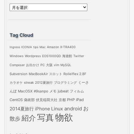
ア
ー
カ
イ
Tag Cloud
ブ
Ingress
ICONIA
tips
Mac
Amazon
X-TRA400
Windows
Wordpress
EOS1000QD
海遊館
Twitter
Composer
お出かけ
PC
大阪
vim
MySQL
Subversion
MacBookAir
スロット
Rolleiflex 2.8F
カラオケ
streak
2012夏旅行
プログラミング
くーさ
jubeat
フィルム
んぽ
MacOSX
#9sanpo
メモ
PHP
iPad
CentOS
偽術部
伏見稲荷大社
京都
お
android
2014夏旅行
iPhone
Linux
物欲
写真
紹介
散歩