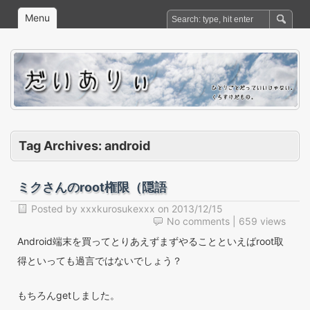
Menu
Tag Archives:
android
ミクさんのroot権限（隠語
Posted by
xxxkurosukexxx
on
2013/12/15
No comments
| 659 views
Android端末を買ってとりあえずまずやることといえばroot取
得といっても過言ではないでしょう？
もちろんgetしました。