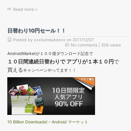
Read more »
日替わり10円セール！！
Posted by
xxxkurosukexxx
on
2011/12/07
No comments
| 206 views
AndroidMarketが１００億ダウンロード記念で
１０日間連続日替わりで アプリが１本１０円
で
買える
キャンペーンやってます！！
10 Billion Downloads! – Android マーケット