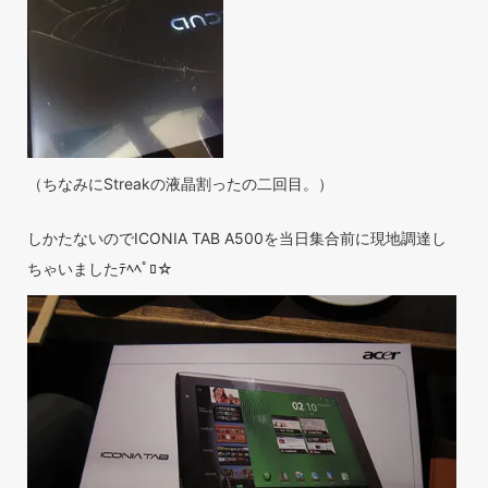
（ちなみにStreakの液晶割ったの二回目。）
しかたないのでICONIA TAB A500を当日集合前に現地調達し
ちゃいましたﾃﾍﾍﾟﾛ☆