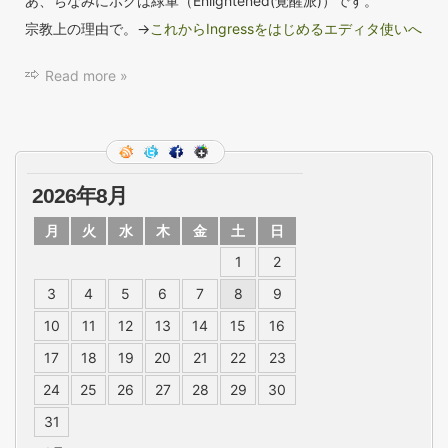
あ、ちなみにボクは緑軍（Enlightened(覚醒派)）です。
宗教上の理由で。→
これからIngressをはじめるエディタ使いへ
Read more »
2026年8月
月
火
水
木
金
土
日
1
2
3
4
5
6
7
8
9
10
11
12
13
14
15
16
17
18
19
20
21
22
23
24
25
26
27
28
29
30
31