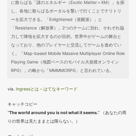
に散らばる「謎のエネルギー（Exotic Matter＝XM）」を探
し、各地に散らばるポータルを繋いで行くことでテリトリ
ーを拡大できる。「Enlightened（覚醒派）」と
「Resistance（解放軍）」2つのチームに別れ、それぞれ協
力して陣地を拡大するのが目的。世界中がゲームの舞台と
なっており、他のプレイヤーと交流してゲームを進めてい
く。「Map-based Mobile Massive Multiplayer Online Role
Playing Game（地図ベースのモバイル大規模オンライン
RPG）」の略から「MMMMORPG」と言われている。
via.
Ingressとは – はてなキーワード
キャッチコピー
“
The world around you is not what it seems.
” （あなたの周
りの世界は見たままとは限らない。）