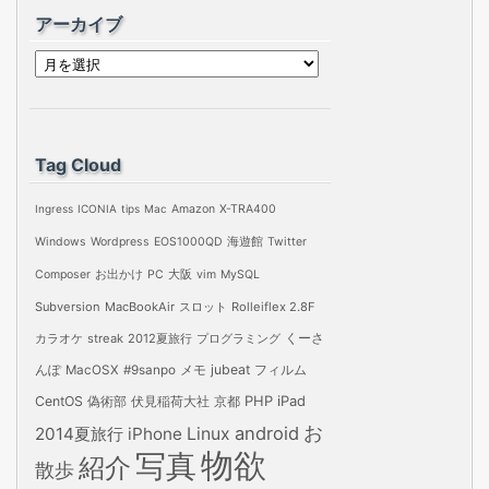
アーカイブ
ア
ー
カ
イ
Tag Cloud
ブ
Ingress
ICONIA
tips
Mac
Amazon
X-TRA400
Windows
Wordpress
EOS1000QD
海遊館
Twitter
Composer
お出かけ
PC
大阪
vim
MySQL
Subversion
MacBookAir
スロット
Rolleiflex 2.8F
カラオケ
streak
2012夏旅行
プログラミング
くーさ
jubeat
フィルム
んぽ
MacOSX
#9sanpo
メモ
PHP
iPad
CentOS
偽術部
伏見稲荷大社
京都
お
android
2014夏旅行
iPhone
Linux
物欲
写真
紹介
散歩