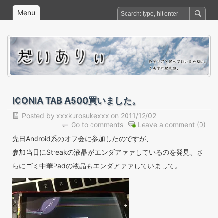
Menu
ICONIA TAB A500買いました。
Posted by
xxxkurosukexxx
on 2011/12/02
Go to comments
Leave a comment
(0)
先日Android系のオフ会に参加したのですが、
参加当日にStreakの液晶がエンダアァァしているのを発見、さ
らに
ゴミ
中華Padの液晶もエンダアァァしていまして。