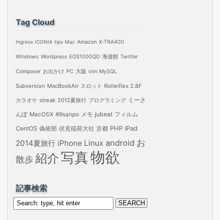
カ
イ
Tag Cloud
ブ
Ingress
ICONIA
tips
Mac
Amazon
X-TRA400
Windows
Wordpress
EOS1000QD
海遊館
Twitter
Composer
お出かけ
PC
大阪
vim
MySQL
Subversion
MacBookAir
スロット
Rolleiflex 2.8F
カラオケ
streak
2012夏旅行
プログラミング
くーさ
jubeat
フィルム
んぽ
MacOSX
#9sanpo
メモ
PHP
iPad
CentOS
偽術部
伏見稲荷大社
京都
お
android
2014夏旅行
iPhone
Linux
物欲
写真
紹介
散歩
記事検索