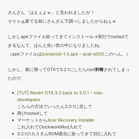
さんざん「はえぇよｗ」と言われましたが！
そりゃぁ家でる前にさんざん下調べしましたからねぇｗ
しかしapkファイル拾ってきてインストール→実行でrootedで
きるなんて、ほんと良い世の中になりましたね。
（apkファイルは
iconiaroot-1.3.apk – acer-a500
このへん。）
しかし、家に帰ってOTAで3.2.1にしたらroot
剥奪
されてしまっ
たので、
[TUT] Revert OTA 3.2 back to 3.0.1 – xda-
developers
こちらの方法でいったん3.0.1に戻して
再びrootedして
マーケットから
Acer Recovery Installer
これ入れてClockworkMod入れて
3.2.1のカスタムROM適当に拾ってきてSDに入れて