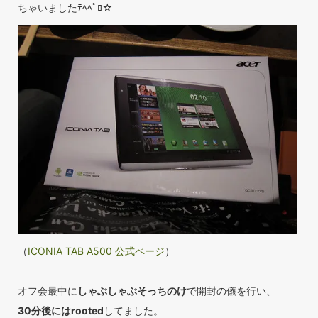
ちゃいましたﾃﾍﾍﾟﾛ☆
（
ICONIA TAB A500 公式ページ
）
オフ会最中に
しゃぶしゃぶそっちのけ
で開封の儀を行い、
30分後にはrooted
してました。