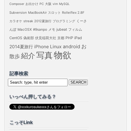
Composer
お出かけ
PC
大阪
vim
MySQL
Subversion
MacBookAir
スロット
Rolleiflex 2.8F
カラオケ
streak
2012夏旅行
プログラミング
くーさ
jubeat
フィルム
んぽ
MacOSX
#9sanpo
メモ
PHP
iPad
CentOS
偽術部
伏見稲荷大社
京都
お
android
2014夏旅行
iPhone
Linux
物欲
写真
紹介
散歩
記事検索
いっぺん押してみる？
こっそLink