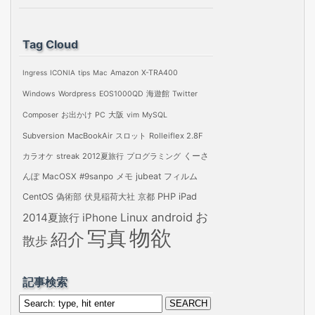
カ
イ
Tag Cloud
ブ
Ingress
ICONIA
tips
Mac
Amazon
X-TRA400
Windows
Wordpress
EOS1000QD
海遊館
Twitter
Composer
お出かけ
PC
大阪
vim
MySQL
Subversion
MacBookAir
スロット
Rolleiflex 2.8F
カラオケ
streak
2012夏旅行
プログラミング
くーさ
jubeat
フィルム
んぽ
MacOSX
#9sanpo
メモ
PHP
iPad
CentOS
偽術部
伏見稲荷大社
京都
お
android
2014夏旅行
iPhone
Linux
物欲
写真
紹介
散歩
記事検索