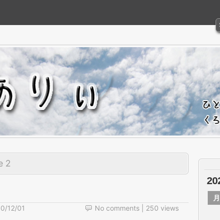
e 2
2
月
0/12/01
No comments
| 250 views