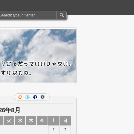
026年8月
火
水
木
金
土
日
1
2