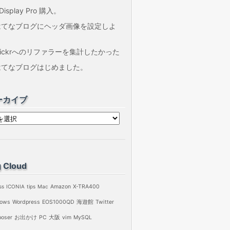
1Display Pro 購入。
はてなブログにヘッダ画像を設定しよ
う
lickrへのリファラーを集計したかった
はてなブログはじめました。
ーカイブ
 Cloud
ss
ICONIA
tips
Mac
Amazon
X-TRA400
ows
Wordpress
EOS1000QD
海遊館
Twitter
oser
お出かけ
PC
大阪
vim
MySQL