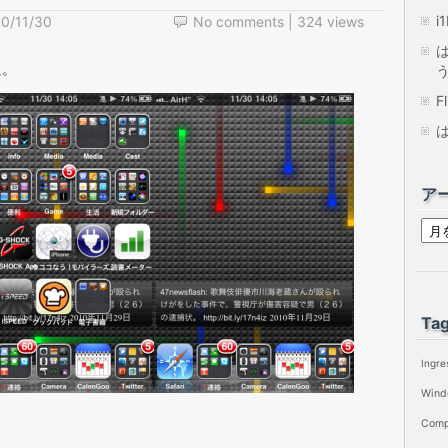
i
0/11/30
No comments
| 324 views
た。
F
ア
ア
ー
カ
イ
Tag
ブ
Ingre
Wind
Comp