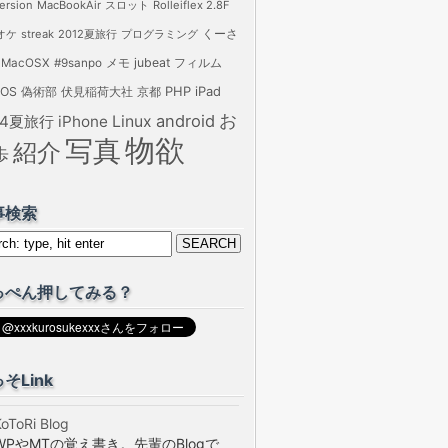
ersion
MacBookAir
スロット
Rolleiflex 2.8F
オケ
streak
2012夏旅行
プログラミング
くーさ
jubeat
フィルム
MacOSX
#9sanpo
メモ
PHP
iPad
tOS
偽術部
伏見稲荷大社
京都
お
android
14夏旅行
iPhone
Linux
物欲
写真
紹介
歩
事検索
っぺん押してみる？
そLink
oToRi Blog
WPやMTの覚え書き。先輩のBlogで