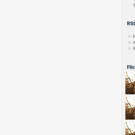
RS
Fli