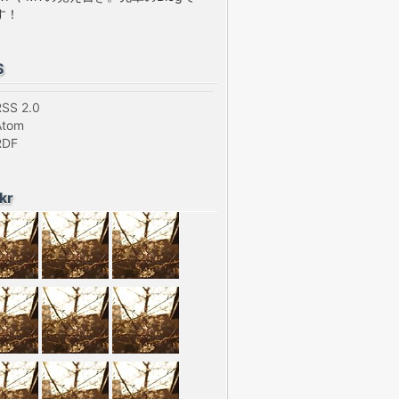
す！
S
RSS 2.0
Atom
RDF
ckr