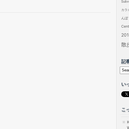
Subv
カラ
んぽ
Cen
20
散
記
い
こっ
K