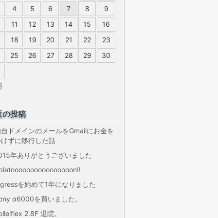
4
5
6
7
8
9
0
11
12
13
14
15
16
18
19
20
21
22
23
4
25
26
27
28
29
30
1
月
近の投稿
独自ドメインのメールをGmailにお金を
かけずに移行した話
2015年ありがとうございました
platoooooooooooooooon!!
ngressを始めて1年になりました
ony α6000を買いました。
olleiflex 2.8F 退院。