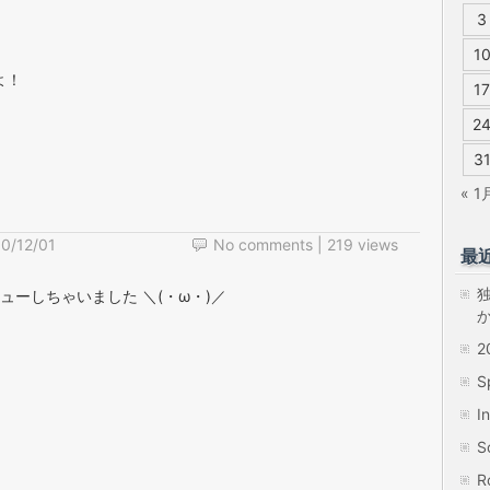
3
1
よ！
17
2
3
« 1
0/12/01
No comments
| 219 views
最
ビューしちゃいました ＼(・ω・)／
S
I
S
R