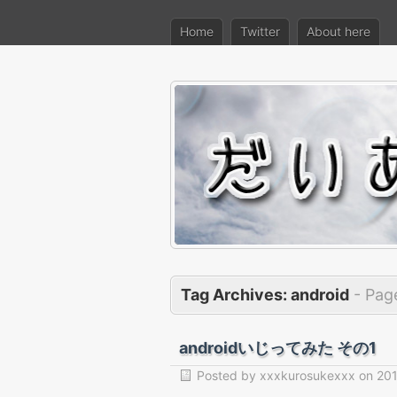
Home
Twitter
About here
Tag Archives:
android
- Pag
androidいじってみた その1
Posted by
xxxkurosukexxx
on
201