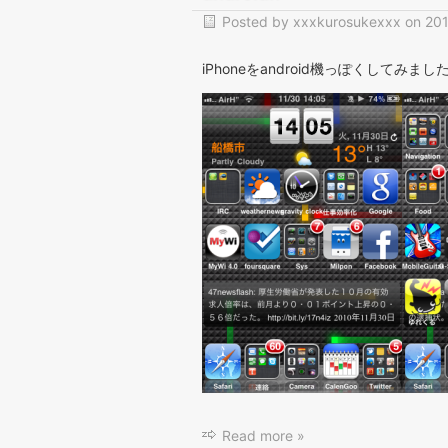
Posted by
xxxkurosukexxx
on
201
iPhoneをandroid機っぽくしてみまし
Read more »