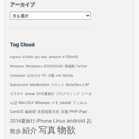
アーカイブ
ア
ー
カ
イ
Tag Cloud
ブ
Ingress
ICONIA
tips
Mac
Amazon
X-TRA400
Windows
Wordpress
EOS1000QD
海遊館
Twitter
Composer
お出かけ
PC
大阪
vim
MySQL
Subversion
MacBookAir
スロット
Rolleiflex 2.8F
カラオケ
streak
2012夏旅行
プログラミング
くーさ
jubeat
フィルム
んぽ
MacOSX
#9sanpo
メモ
PHP
iPad
CentOS
偽術部
伏見稲荷大社
京都
お
android
2014夏旅行
iPhone
Linux
物欲
写真
紹介
散歩