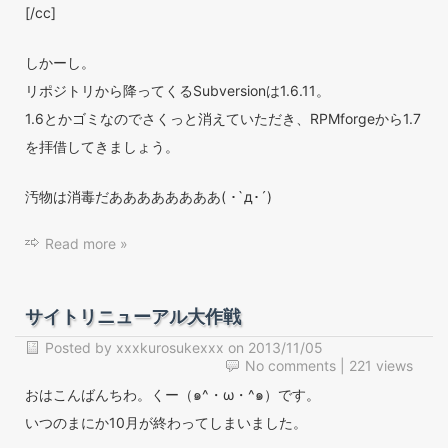
[/cc]
しかーし。
リポジトリから降ってくるSubversionは1.6.11。
1.6とかゴミなのでさくっと消えていただき、RPMforgeから1.7
を拝借してきましょう。
汚物は消毒だああああああああ( ･`д･´)
Read more »
サイトリニューアル大作戦
Posted by
xxxkurosukexxx
on
2013/11/05
No comments
| 221 views
おはこんばんちわ。くー（๑^・ω・^๑）です。
いつのまにか10月が終わってしまいました。