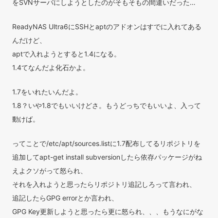
をSVNサーバにしようとしたのがそもそもの間違いだった…
ReadyNAS Ultra6にSSHとaptのアドオンはすでに入れてある
んだけど、
aptで入れようとすると1.4になる。
1.4てなんだよ化石かよ。
1.7をいれたいんだよ。
1.8？いや1.8でもいいけどさ。もうどっちでもいいよ、入って
動けば。
ってことで/etc/apt/sources.listに1.7配布してるリポジトリを
追加してapt-get install subversionしたら依存パッケージがね
えよクソがって怒られ、
それを入れようと思ったらリポジトリ追記しろって言われ、
追記したらGPG errorとか言われ、
GPG Key更新しようと思ったら更に怒られ、、、もうなにがな