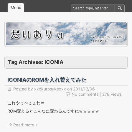
Menu
Tag Archives:
ICONIA
ICONIAのROMを入れ替えてみた
Posted by
xxxkurosukexxx
on
2011/12/06
No comments
| 278 views
これやっべぇぇわｗ
ROM変えるとこんなに変わるんですねｗｗｗｗｗ
Read more »