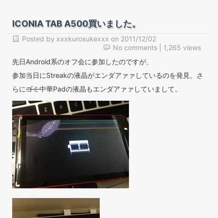
ICONIA TAB A500買いました。
Posted by
xxxkurosukexxx
on
2011/12/02
No comments
| 1,265 views
先日Android系のオフ会に参加したのですが、
参加当日にStreakの液晶がエンダアァァしているのを発見、さ
らに
ゴミ
中華Padの液晶もエンダアァァしていまして。