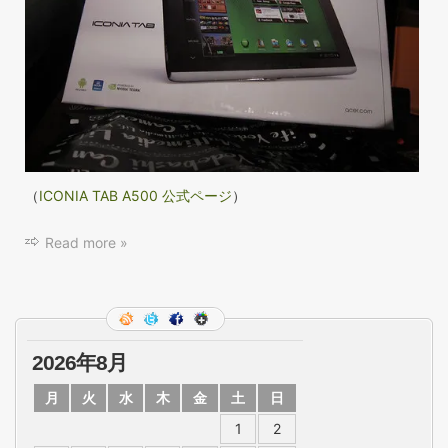
（
ICONIA TAB A500 公式ページ
）
Read more »
2026年8月
月
火
水
木
金
土
日
1
2