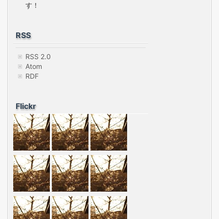
す！
RSS
RSS 2.0
Atom
RDF
Flickr