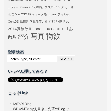
Subversion
MacBookAir
スロット
Rolleiflex 2.8F
カラオケ
streak
2012夏旅行
プログラミング
くーさ
jubeat
フィルム
んぽ
MacOSX
#9sanpo
メモ
PHP
iPad
CentOS
偽術部
伏見稲荷大社
京都
お
android
2014夏旅行
iPhone
Linux
物欲
写真
紹介
散歩
記事検索
いっぺん押してみる？
こっそLink
KoToRi Blog
WPやMTの覚え書き。先輩のBlogで