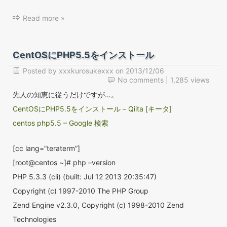
Read more »
CentOSにPHP5.5をインストール
Posted by
xxxkurosukexxx
on
2013/12/06
No comments
| 1,285 views
先人の知恵に従うだけですが…。
CentOSにPHP5.5をインストール – Qiita [キータ]
centos php5.5 – Google 検索
[cc lang=”teraterm”]
[root@centos ~]# php –version
PHP 5.3.3 (cli) (built: Jul 12 2013 20:35:47)
Copyright (c) 1997-2010 The PHP Group
Zend Engine v2.3.0, Copyright (c) 1998-2010 Zend
Technologies