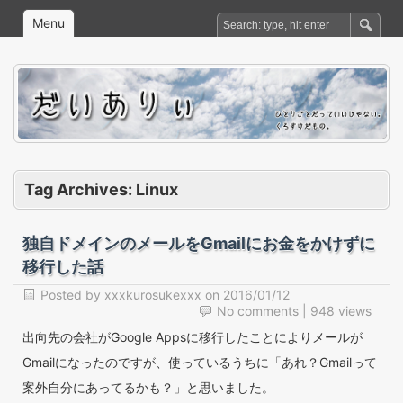
Menu
Tag Archives:
Linux
独自ドメインのメールをGmailにお金をかけずに
移行した話
Posted by
xxxkurosukexxx
on
2016/01/12
No comments
| 948 views
出向先の会社がGoogle Appsに移行したことによりメールが
Gmailになったのですが、使っているうちに「あれ？Gmailって
案外自分にあってるかも？」と思いました。