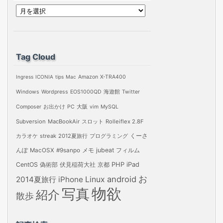
ア
ー
カ
イ
Tag Cloud
ブ
Ingress
ICONIA
tips
Mac
Amazon
X-TRA400
Windows
Wordpress
EOS1000QD
海遊館
Twitter
Composer
お出かけ
PC
大阪
vim
MySQL
Subversion
MacBookAir
スロット
Rolleiflex 2.8F
カラオケ
streak
2012夏旅行
プログラミング
くーさ
jubeat
フィルム
んぽ
MacOSX
#9sanpo
メモ
PHP
iPad
CentOS
偽術部
伏見稲荷大社
京都
お
android
2014夏旅行
iPhone
Linux
物欲
写真
紹介
散歩