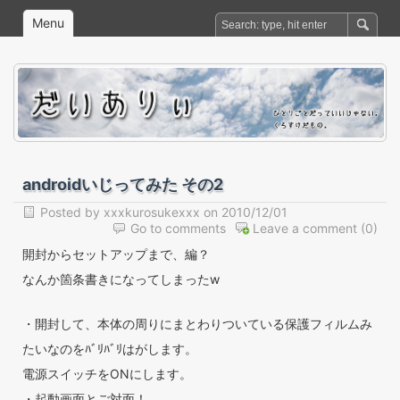
Menu
androidいじってみた その2
Posted by
xxxkurosukexxx
on 2010/12/01
Go to comments
Leave a comment
(0)
開封からセットアップまで、編？
なんか箇条書きになってしまったw
・開封して、本体の周りにまとわりついている保護フィルムみ
たいなのをﾊﾞﾘﾊﾞﾘはがします。
電源スイッチをONにします。
・起動画面とご対面！