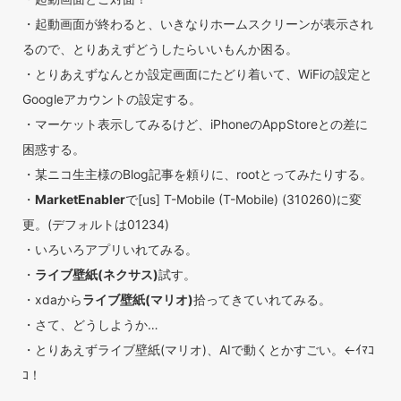
・起動画面が終わると、いきなりホームスクリーンが表示され
るので、とりあえずどうしたらいいもんか困る。
・とりあえずなんとか設定画面にたどり着いて、WiFiの設定と
Googleアカウントの設定する。
・マーケット表示してみるけど、iPhoneのAppStoreとの差に
困惑する。
・某ニコ生主様のBlog記事を頼りに、rootとってみたりする。
・
MarketEnabler
で[us] T-Mobile (T-Mobile) (310260)に変
更。(デフォルトは01234)
・いろいろアプリいれてみる。
・
ライブ壁紙(ネクサス)
試す。
・xdaから
ライブ壁紙(マリオ)
拾ってきていれてみる。
・さて、どうしようか…
・とりあえずライブ壁紙(マリオ)、AIで動くとかすごい。←ｲﾏｺ
ｺ！