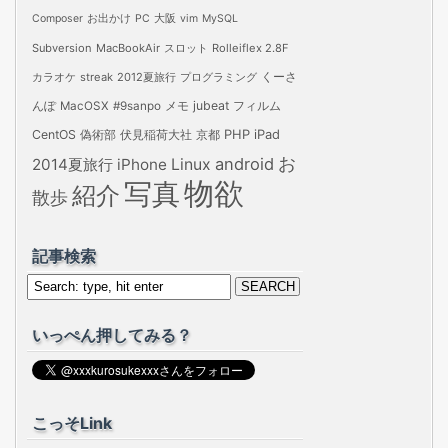
Composer
お出かけ
PC
大阪
vim
MySQL
Subversion
MacBookAir
スロット
Rolleiflex 2.8F
カラオケ
streak
2012夏旅行
プログラミング
くーさ
jubeat
フィルム
んぽ
MacOSX
#9sanpo
メモ
PHP
iPad
CentOS
偽術部
伏見稲荷大社
京都
お
android
2014夏旅行
iPhone
Linux
物欲
写真
紹介
散歩
記事検索
いっぺん押してみる？
こっそLink