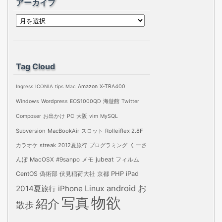
アーカイブ
ア
ー
カ
イ
Tag Cloud
ブ
Ingress
ICONIA
tips
Mac
Amazon
X-TRA400
Windows
Wordpress
EOS1000QD
海遊館
Twitter
Composer
お出かけ
PC
大阪
vim
MySQL
Subversion
MacBookAir
スロット
Rolleiflex 2.8F
カラオケ
streak
2012夏旅行
プログラミング
くーさ
jubeat
フィルム
んぽ
MacOSX
#9sanpo
メモ
PHP
iPad
CentOS
偽術部
伏見稲荷大社
京都
お
android
2014夏旅行
iPhone
Linux
物欲
写真
紹介
散歩