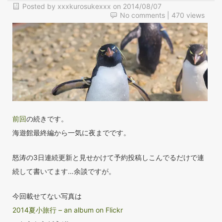
Posted by
xxxkurosukexxx
on
2014/08/07
No comments
| 470 views
前回
の続きです。
海遊館最終編から一気に夜までです。
怒涛の3日連続更新と見せかけて予約投稿しこんでるだけで連
続して書いてます…余談ですが。
今回載せてない写真は
2014夏小旅行 – an album on Flickr