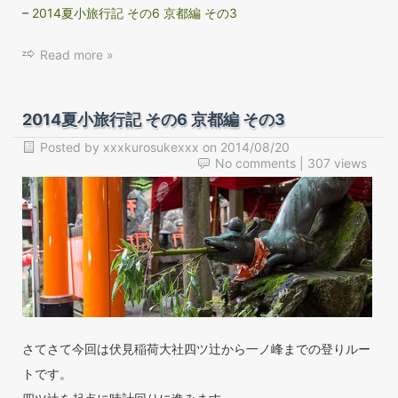
–
2014夏小旅行記 その6 京都編 その3
Read more »
2014夏小旅行記 その6 京都編 その3
Posted by
xxxkurosukexxx
on
2014/08/20
No comments
| 307 views
さてさて今回は伏見稲荷大社四ツ辻から一ノ峰までの登りルー
トです。