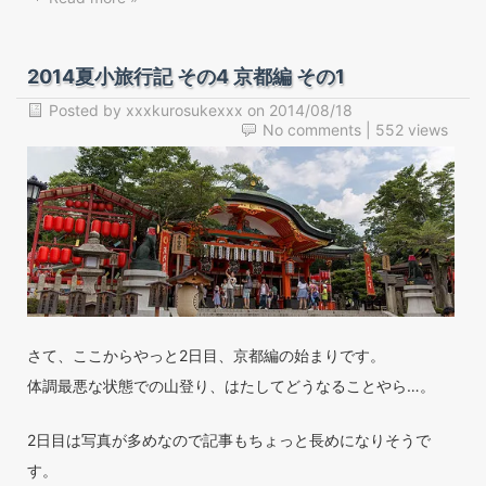
2014夏小旅行記 その4 京都編 その1
Posted by
xxxkurosukexxx
on
2014/08/18
No comments
| 552 views
さて、ここからやっと2日目、京都編の始まりです。
体調最悪な状態での山登り、はたしてどうなることやら…。
2日目は写真が多めなので記事もちょっと長めになりそうで
す。