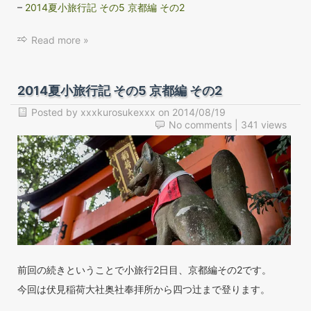
–
2014夏小旅行記 その5 京都編 その2
Read more »
2014夏小旅行記 その5 京都編 その2
Posted by
xxxkurosukexxx
on
2014/08/19
No comments
| 341 views
前回の続きということで小旅行2日目、京都編その2です。
今回は伏見稲荷大社奥社奉拝所から四つ辻まで登ります。