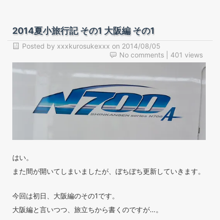
2014夏小旅行記 その1 大阪編 その1
Posted by
xxxkurosukexxx
on
2014/08/05
No comments
| 401 views
はい。
また間が開いてしまいましたが、ぼちぼち更新していきます。
今回は初日、大阪編のその1です。
大阪編と言いつつ、旅立ちから書くのですが…。