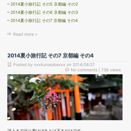
–
2014夏小旅行記 その5 京都編 その2
–
2014夏小旅行記 その6 京都編 その3
–
2014夏小旅行記 その7 京都編 その4
Read more »
2014夏小旅行記 その7 京都編 その4
Posted by
xxxkurosukexxx
on
2014/08/21
No comments
| 736 views
頂上まで辿り着けばあとは下るだけです。