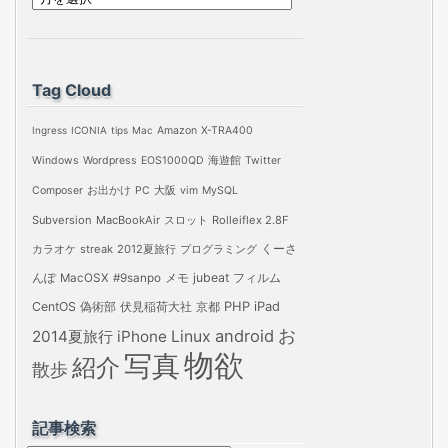
ー
カ
イ
Tag Cloud
ブ
Ingress
ICONIA
tips
Mac
Amazon
X-TRA400
Windows
Wordpress
EOS1000QD
海遊館
Twitter
Composer
お出かけ
PC
大阪
vim
MySQL
Subversion
MacBookAir
スロット
Rolleiflex 2.8F
カラオケ
streak
2012夏旅行
プログラミング
くーさ
jubeat
フィルム
んぽ
MacOSX
#9sanpo
メモ
PHP
iPad
CentOS
偽術部
伏見稲荷大社
京都
お
android
2014夏旅行
iPhone
Linux
物欲
写真
紹介
散歩
記事検索