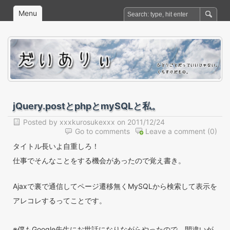
Menu
jQuery.postとphpとmySQLと私。
Posted by
xxxkurosukexxx
on 2011/12/24
Go to comments
Leave a comment
(0)
タイトル長いよ自重しろ！
仕事でそんなことをする機会があったので覚え書き。
Ajaxで裏で通信してページ遷移無くMySQLから検索して表示を
アレコレするってことです。
※僕もGoogle先生にお世話になりながらやったので、間違いが