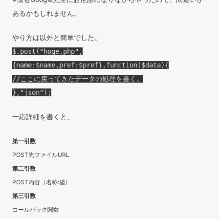
あるかもしれません。
やり方は以外と簡単でした。
$.post("hoge.php",
{name:$name,pref:$pref},function($data){
//ここに戻ってきたデータの処理を書く。
},"json");
一応詳細を書くと、
第一引数
POST先ファイルURL
第二引数
POST内容（名称:値）
第三引数
コールバック関数