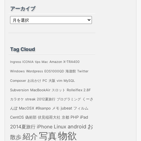
アーカイブ
ア
ー
カ
イ
Tag Cloud
ブ
Ingress
ICONIA
tips
Mac
Amazon
X-TRA400
Windows
Wordpress
EOS1000QD
海遊館
Twitter
Composer
お出かけ
PC
大阪
vim
MySQL
Subversion
MacBookAir
スロット
Rolleiflex 2.8F
カラオケ
streak
2012夏旅行
プログラミング
くーさ
jubeat
フィルム
んぽ
MacOSX
#9sanpo
メモ
PHP
iPad
CentOS
偽術部
伏見稲荷大社
京都
お
android
2014夏旅行
iPhone
Linux
物欲
写真
紹介
散歩