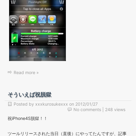
Read more »
そういえば祝脱獄
Posted by
xxxkurosukexxx
on
2012/01/27
No comments
| 248 views
祝iPhone4S脱獄！！
ツールリリースされた当日（直後）にやってたんですが、記事