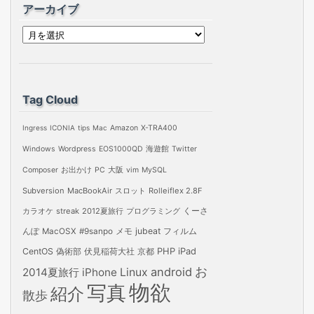
アーカイブ
ア
ー
カ
イ
Tag Cloud
ブ
Ingress
ICONIA
tips
Mac
Amazon
X-TRA400
Windows
Wordpress
EOS1000QD
海遊館
Twitter
Composer
お出かけ
PC
大阪
vim
MySQL
Subversion
MacBookAir
スロット
Rolleiflex 2.8F
カラオケ
streak
2012夏旅行
プログラミング
くーさ
jubeat
フィルム
んぽ
MacOSX
#9sanpo
メモ
PHP
iPad
CentOS
偽術部
伏見稲荷大社
京都
お
android
2014夏旅行
iPhone
Linux
物欲
写真
紹介
散歩